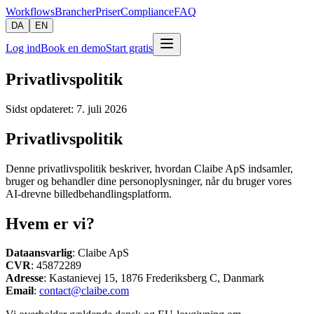
Workflows
Brancher
Priser
Compliance
FAQ
DA
EN
Log ind
Book en demo
Start gratis
Privatlivspolitik
Sidst opdateret
:
7. juli 2026
Privatlivspolitik
Denne privatlivspolitik beskriver, hvordan Claibe ApS indsamler,
bruger og behandler dine personoplysninger, når du bruger vores
AI-drevne billedbehandlingsplatform.
Hvem er vi?
Dataansvarlig
: Claibe ApS
CVR
: 45872289
Adresse
: Kastanievej 15, 1876 Frederiksberg C, Danmark
Email
:
contact@claibe.com