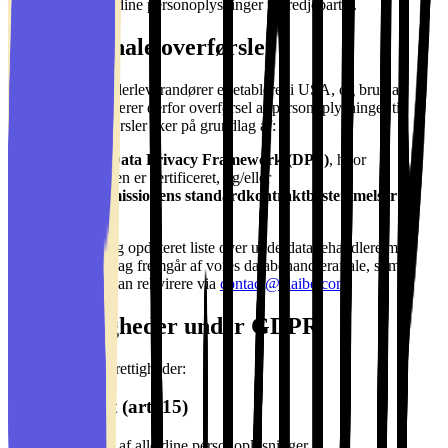
Vi sælger
aldrig
dine personoplysninger til tredjeparter.
Internationale overførsler
Flere af vores underleverandører er etableret i USA, og brug af
platformen indebærer derfor overførsel af personoplysninger til
USA. Alle overførsler sker på grundlag af:
EU-U.S. Data Privacy Framework (DPF)
, hvor
leverandøren er certificeret, og/eller
EU-Kommissionens standardkontraktbestemmelser
(SCC)
En fuldstændig og opdateret liste over underdatabehandlere med
overførselsgrundlag fremgår af vores databehandleraftale, som
erhvervskunder kan rekvirere via
contact@claibe.com
.
Dine rettigheder under GDPR
Du har følgende rettigheder:
Ret til indsigt (art. 15)
Få en kopi af alle dine personoplysninger