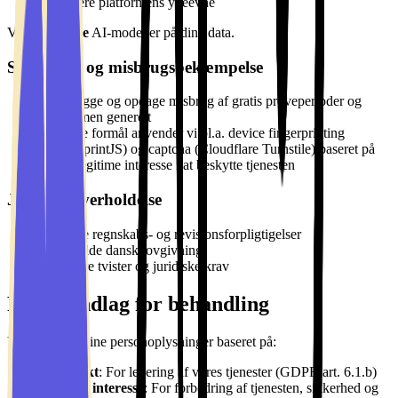
Optimere platformens ydeevne
Vi træner
ikke
AI-modeller på dine data.
Sikkerhed og misbrugsbekæmpelse
Forebygge og opdage misbrug af gratis prøveperioder og
platformen generelt
Til dette formål anvender vi bl.a. device fingerprinting
(FingerprintJS) og captcha (Cloudflare Turnstile) baseret på
vores legitime interesse i at beskytte tjenesten
Juridisk overholdelse
Opfylde regnskabs- og revisionsforpligtigelser
Overholde dansk lovgivning
Håndtere tvister og juridiske krav
Retsgrundlag for behandling
Vi behandler dine personoplysninger baseret på:
Kontrakt
: For levering af vores tjenester (GDPR art. 6.1.b)
Legitim interesse
: For forbedring af tjenesten, sikkerhed og