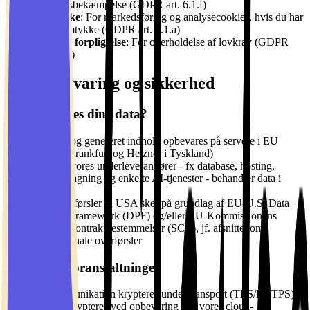
misbrugsbekæmpelse (GDPR art. 6.1.f)
Samtykke
: For markedsføring og analysecookies, hvis du har
givet samtykke (GDPR art. 6.1.a)
Juridisk forpligtelse
: For overholdelse af lovkrav (GDPR
art. 6.1.c)
Dataopbevaring og sikkerhed
Hvor gemmes dine data?
Billeder og genereret indhold opbevares på servere i EU
(AWS i Frankfurt og Hetzner i Tyskland)
Visse af vores underleverandører - fx database, hosting,
fejlovervågning og enkelte AI-tjenester - behandler data i
USA
Alle overførsler til USA sker på grundlag af EU-U.S. Data
Privacy Framework (DPF) og/eller EU-Kommissionens
standardkontraktbestemmelser (SCC), jf. afsnittet om
internationale overførsler
Sikkerhedsforanstaltninger
Al kommunikation krypteres under transport (TLS/HTTPS),
og data krypteres ved opbevaring hos vores cloud-