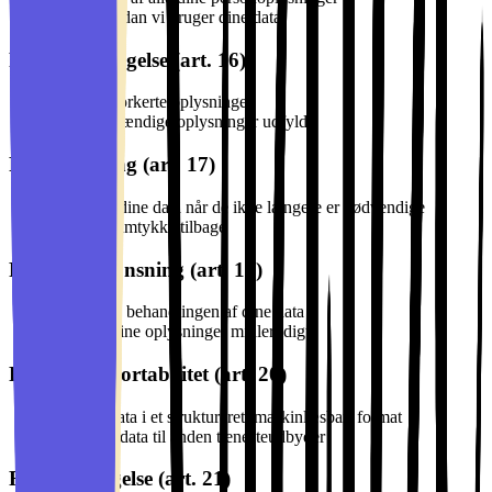
Vide hvordan vi bruger dine data
Ret til berigtigelse (art. 16)
Få rettet forkerte oplysninger
Få ufuldstændige oplysninger udfyldt
Ret til sletning (art. 17)
Få slettet dine data når de ikke længere er nødvendige
Trække samtykke tilbage
Ret til begrænsning (art. 18)
Begrænse behandlingen af dine data
"Fryse" dine oplysninger midlertidigt
Ret til dataportabilitet (art. 20)
Få dine data i et struktureret, maskinlæsbart format
Overføre data til anden tjenesteudbyder
Ret til indsigelse (art. 21)