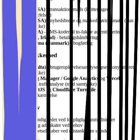
Resend (USA)
- transaktionsmails (kvitteringer,
kontomeddelelser)
Klaviyo (USA)
- nyhedsbreve og markedsføringsmails (kun
med samtykke)
Twilio (USA)
- SMS-koder til to-faktor autentificering
Stripe (EU, Irland)
- betalingshåndtering
Dinero/Visma (Danmark)
- bogføring
Analyse og sikkerhed
Hotjar (Malta)
- brugeroplevelsesanalyse (pseudonymiseret,
med samtykke)
Google Tag Manager / Google Analytics
og
Vercel
Analytics
- trafikanalyse (med samtykke)
FingerprintJS
og
Cloudflare Turnstile
-
misbrugsbekæmpelse
Juridiske krav
Danske myndigheder ved lovpligtige anmodninger
Revisorer og advokater ved behov
Betalingskortselskaber ved mistanke om svindel