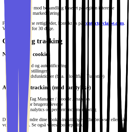
Protestere mod behandling baseret på legitim interesse
Framelde markedsføring
For at udøve dine rettigheder, kontakt os på
contact@claibe.com
.
Vi svarer inden for 30 dage.
Cookies og tracking
Nødvendige cookies
Sessionsid og autentificering
Sprogindstillinger
Sikkerhedsfunktioner (bl.a. Cloudflare Turnstile)
Analyse og tracking (med samtykke)
Google Tag Manager / Google Analytics
Hotjar for brugeroplevelse
Vercel Analytics og performance monitoring
Du kan altid ændre dine cookie-indstillinger i din browser eller på
vores platform. Se også vores cookiepolitik.