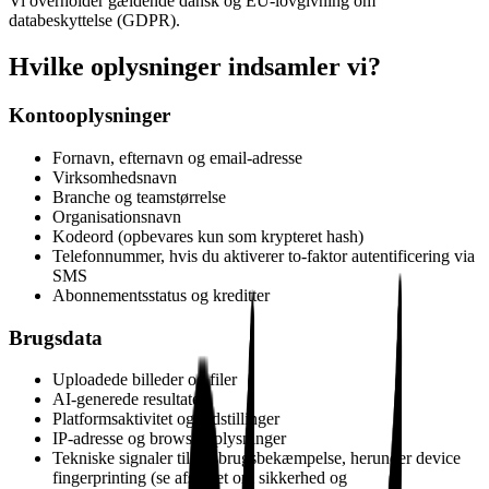
Vi overholder gældende dansk og EU-lovgivning om
databeskyttelse (GDPR).
Hvilke oplysninger indsamler vi?
Kontooplysninger
Fornavn, efternavn og email-adresse
Virksomhedsnavn
Branche og teamstørrelse
Organisationsnavn
Kodeord (opbevares kun som krypteret hash)
Telefonnummer, hvis du aktiverer to-faktor autentificering via
SMS
Abonnementsstatus og kreditter
Brugsdata
Uploadede billeder og filer
AI-generede resultater
Platformsaktivitet og indstillinger
IP-adresse og browseroplysninger
Tekniske signaler til misbrugsbekæmpelse, herunder device
fingerprinting (se afsnittet om sikkerhed og