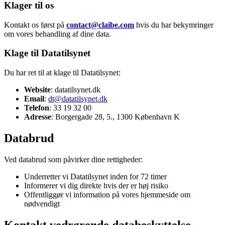
Klager til os
Kontakt os først på
contact@claibe.com
hvis du har bekymringer
om vores behandling af dine data.
Klage til Datatilsynet
Du har ret til at klage til Datatilsynet:
Website
: datatilsynet.dk
Email
:
dt@datatilsynet.dk
Telefon
: 33 19 32 00
Adresse
: Borgergade 28, 5., 1300 København K
Databrud
Ved databrud som påvirker dine rettigheder:
Underretter vi Datatilsynet inden for 72 timer
Informerer vi dig direkte hvis der er høj risiko
Offentliggør vi information på vores hjemmeside om
nødvendigt
Kontakt vedrørende databeskyttelse