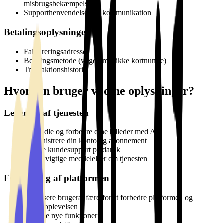
misbrugsbekæmpelse)
Supporthenvendelser og kommunikation
Betalingsoplysninger
Faktureringsadresse
Betalingsmetode (vi gemmer ikke kortnumre)
Transaktionshistorik
Hvordan bruger vi dine oplysninger?
Levering af tjenesten
Behandle og forbedre dine billeder med AI
Administrere din konto og abonnement
Levere kundesupport på dansk
Sende vigtige meddelelser om tjenesten
Forbedring af platformen
Analysere brugeradfærd for at forbedre platformen og
brugeroplevelsen
Udvikle nye funktioner