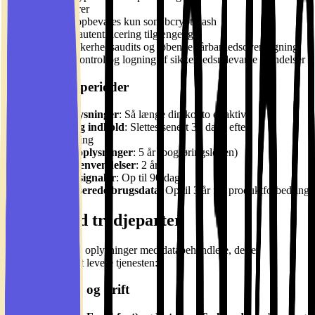
leverandører
Kodeord opbevares kun som bcrypt-hash
To-faktor autentificering tilgængelig
Interne sikkerhedsaudits og løbende sårbarhedsovervågning
Adgangskontrol og logning af sikkerhedsrelevante hændelser
Opbevaringsperioder
Kontooplysninger
: Så længe din konto er aktiv
Billeder og indhold
: Slettes senest 30 dage efter
kontosletning
Betalingsoplysninger
: 5 år (bogføringsloven)
Supporthenvendelser
: 2 år
Misbrugssignaler
: Op til 90 dage
Anonymiserede brugsdata
: Op til 3 år for produktforbedring
Deling med tredjeparter
Vi deler kun dine oplysninger med databehandlere, der er
nødvendige for at levere tjenesten:
Infrastruktur og drift