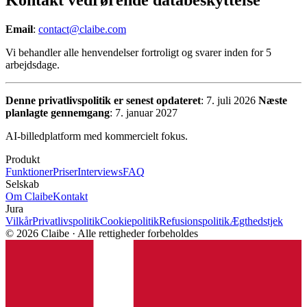
Email
:
contact@claibe.com
Vi behandler alle henvendelser fortroligt og svarer inden for 5
arbejdsdage.
Denne privatlivspolitik er senest opdateret
: 7. juli 2026
Næste
planlagte gennemgang
: 7. januar 2027
AI-billedplatform med kommercielt fokus.
Produkt
Funktioner
Priser
Interviews
FAQ
Selskab
Om Claibe
Kontakt
Jura
Vilkår
Privatlivspolitik
Cookiepolitik
Refusionspolitik
Ægthedstjek
© 2026 Claibe · Alle rettigheder forbeholdes