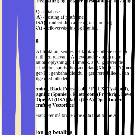
AWS (EU, Frankfurt)
og
Hetzner (Tyskland)
- opbevaring
af billeder
Neon (USA)
- database
Vercel (USA)
- hosting af platformen
Upstash (USA)
- midlertidig cache og rate-limiting
Sentry (USA)
- fejlovervågning og logning
AI-behandling
Når du bruger en AI-funktion, sendes det konkrete billede og/eller
din tekstinstruktion til den relevante AI-leverandør - uden navn,
email eller organisationsoplysninger. Bemærk, at AI-genererede
billeder indeholder indlejret sporbarhedsmetadata (XMP/C2PA) med
bl.a. et internt bruger-ID; genbehandler du et genereret billede, kan
denne metadata følge med billedet:
Google (Gemini)
,
Black Forest Labs / FLUX (Tyskland)
,
Freepik/Magnific (Spanien)
,
Photoroom (Frankrig)
,
Reve
AI (USA)
,
OpenAI (USA)
,
fal.ai (USA)
,
OpenRouter
(USA)
,
Recraft
og
Vectorizer.ai
Ingen af disse leverandører må bruge dine data til at træne AI-
modeller.
Kommunikation og betaling