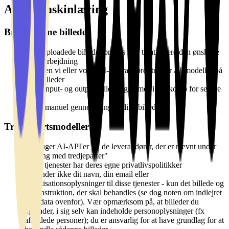
AI og maskinlæring
Brug af dine billeder
Dine uploadede billeder bruges kun til at levere den ønskede
AI-bearbejdning
Hverken vi eller vores AI-leverandører træner AI-modeller på
dine billeder
Både input- og output-billeder gemmes i din konto for senere
brug
Ingen manuel gennemgang af dine billeder
Tredjepartsmodeller
Vi bruger AI-API'er fra de leverandører, der er nævnt under
"Deling med tredjeparter"
Disse tjenester har deres egne privatlivspolitikker
Vi sender ikke dit navn, din email eller
organisationsoplysninger til disse tjenester - kun det billede og
den instruktion, der skal behandles (se dog noten om indlejret
metadata ovenfor). Vær opmærksom på, at billeder du
uploader, i sig selv kan indeholde personoplysninger (fx
afbildede personer); du er ansvarlig for at have grundlag for at